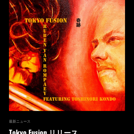
ー
ス
CAT
最新ニュース
LINKS
Tokyo Fusion リリース