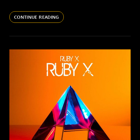
ア
CONTINUE READING
ン
ダ
ル
ズ
新
曲
リ
リ
ー
ス
「DAYS
IN
CHANG’AN」