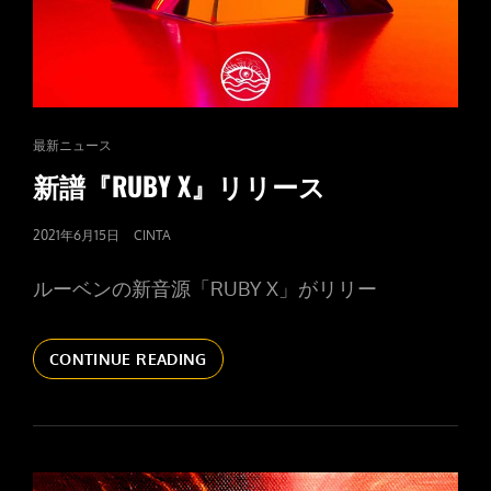
CAT
最新ニュース
LINKS
新譜『RUBY X』リリース
POSTED
2021年6月15日
CINTA
ON
ルーベンの新音源「RUBY X」がリリー
新
CONTINUE READING
譜
『RUBY
X』
リ
リ