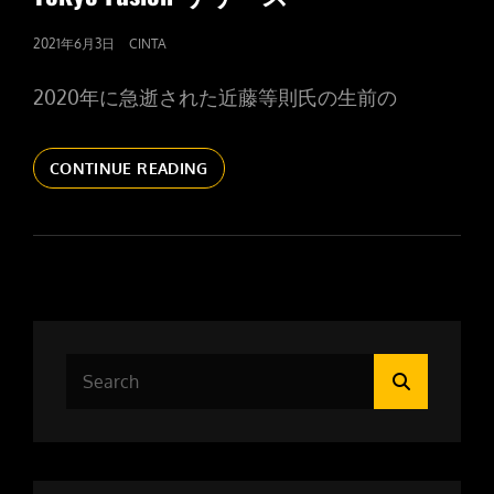
POSTED
2021年6月3日
CINTA
ON
2020年に急逝された近藤等則氏の生前の
TOKYO
CONTINUE READING
FUSION
リ
リ
ー
ス
Search
Search
for: